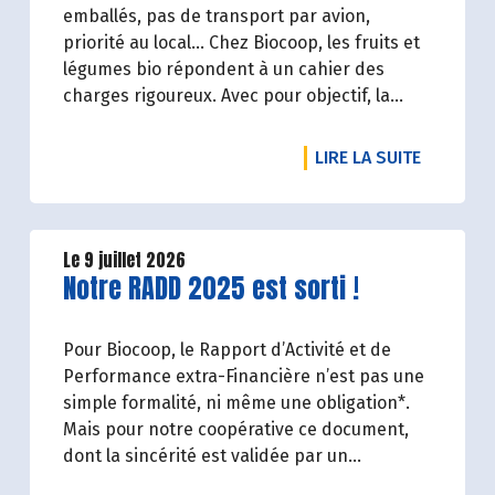
emballés, pas de transport par avion,
priorité au local… Chez Biocoop, les fruits et
légumes bio répondent à un cahier des
charges rigoureux. Avec pour objectif, la
réduction de l’impact carbone et la
préservation de l’environnement. Parce que
DE L'ART
LIRE LA SUITE
manger des produits de qualité rime avec
respect de la saisonnalité, Biocoop a élaboré
un calendrier de saisonnalité pour ses fruits
et légumes bio.
Le 9 juillet 2026
Lire la suite de l'article
Notre RADD 2025 est sorti !
Découvrez celui d'Août 2026 !
Pour Biocoop, le Rapport d’Activité et de
Performance extra-Financière n’est pas une
simple formalité, ni même une obligation*.
Mais pour notre coopérative ce document,
dont la sincérité est validée par un
organisme tiers indépendant, est un acte de