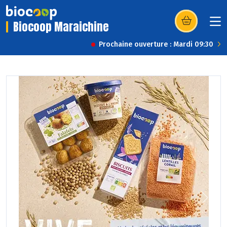
Biocoop Maraichine
(s’ouvre dans u
Prochaine ouverture : Mardi 09:30
Previous
Next