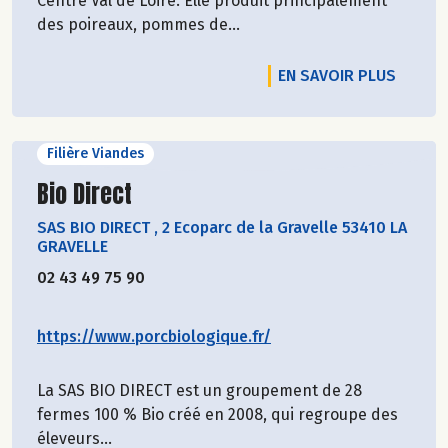
Centre Val de Loire. Elle produit principalement
des poireaux, pommes de...
EN SAVOIR PLUS
Filière Viandes
Découvrir le producteur
Bio Direct
SAS BIO DIRECT
,
2 Ecoparc de la Gravelle 53410 LA
GRAVELLE
02 43 49 75 90
https://www.porcbiologique.fr/
La SAS BIO DIRECT est un groupement de 28
fermes 100 % Bio créé en 2008, qui regroupe des
éleveurs...