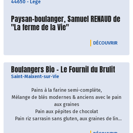
44650
-
Legé
biologique. Leurs farines proviennent toutes de
France et ils s'efforçent d'utiliser le plus possible
Paysan-boulanger, Samuel RENAUD de
de produits locaux.
"La ferme de la Vie"
Il est important pour eux, de réaliser du pain
qualitatif en privilégiant des méthodes
LE PRO
DÉCOUVRIR
artisanales. Ils produisent que du pain au levain
naturel. Les cuissons des pains et
des pâtisseries sont toutes effectuées au feu de
Découvrir le producteur
bois.
Boulangers Bio - Le Fournil du Brulit
Saint-Maixent-sur-Vie
Pains à la farine semi-complète,
Mélange de blés modernes & anciens avec le pain
aux graines
Pain aux pépites de chocolat
Pain riz sarrasin sans gluten, aux graines de lin
Livraison à la Biocoop Maraîchine tous les lundis