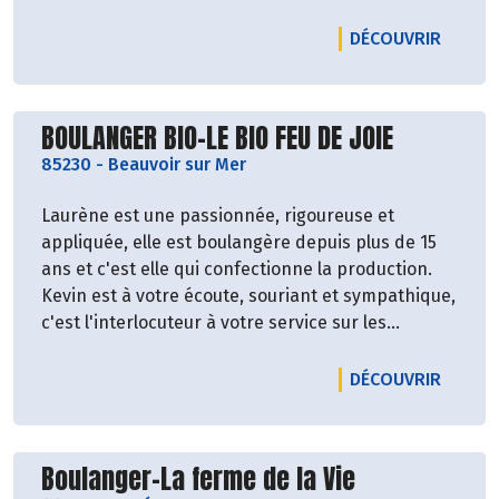
LE PR
DÉCOUVRIR
Découvrir le producteur
BOULANGER BIO-LE BIO FEU DE JOIE
85230
-
Beauvoir sur Mer
Laurène est une passionnée, rigoureuse et
appliquée, elle est boulangère depuis plus de 15
ans et c'est elle qui confectionne la production.
Kevin est à votre écoute, souriant et sympathique,
c'est l'interlocuteur à votre service sur les
marchés. Un duo dynamique et attentionné à la
qualité de votre pain.
LE PRO
DÉCOUVRIR
Ils travaillent uniquement avec des produits issus
Découvrir le producteur
Boulanger-La ferme de la Vie
de l'agriculture