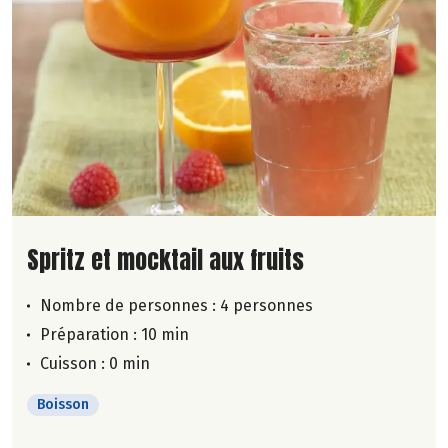
Lire la suite de la recette
Spritz et mocktail aux fruits
Nombre de personnes :
4 personnes
Préparation : 10 min
Cuisson : 0 min
Boisson