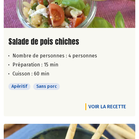
Lire la suite de la recette
Salade de pois chiches
Nombre de personnes :
4 personnes
Préparation : 15 min
Cuisson : 60 min
Apéritif
Sans porc
VOIR LA RECETTE