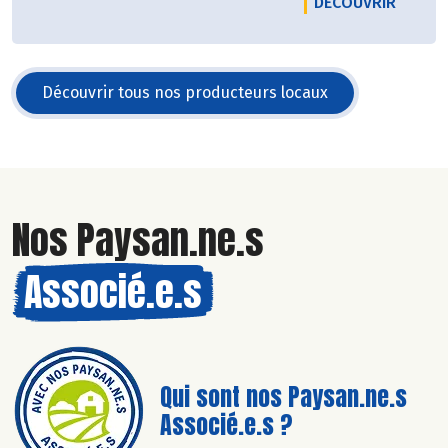
LE PRO
DÉCOUVRIR
après-midis
Découvrir tous nos producteurs locaux
Nos Paysan.ne.s
Associé.e.s
Qui sont nos Paysan.ne.s
Associé.e.s ?