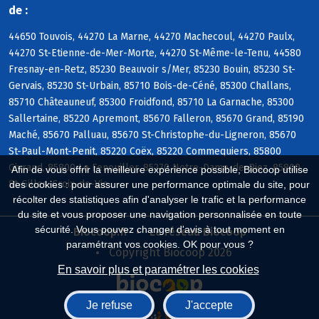
de :
44650 Touvois, 44270 La Marne, 44270 Machecoul, 44270 Paulx,
44270 St-Etienne-de-Mer-Morte, 44270 St-Même-le-Tenu, 44580
Fresnay-en-Retz, 85230 Beauvoir s/Mer, 85230 Bouin, 85230 St-
Gervais, 85230 St-Urbain, 85710 Bois-de-Céné, 85300 Challans,
85710 Châteauneuf, 85300 Froidfond, 85710 La Garnache, 85300
Sallertaine, 85220 Apremont, 85670 Falleron, 85670 Grand, 85190
Maché, 85670 Palluau, 85670 St-Christophe-du-Ligneron, 85670
St-Paul-Mont-Penit, 85220 Coëx, 85220 Commequiers, 85800
Givrand, 85800 Le Fenouiller, 85270 Notre-Dame-de-Riez, 85800
Afin de vous offrir la meilleure expérience possible, Biocoop utilise
St-Gilles-Croix-de-Vie
des cookies : pour assurer une performance optimale du site, pour
récolter des statistiques afin d'analyser le trafic et la performance
du site et vous proposer une navigation personnalisée en toute
sécurité. Vous pouvez changer d'avis à tout moment en
Biocoop.fr
Le réseau Biocoop
paramétrant vos cookies. OK pour vous ?
Copyright Biocoop 2026
En savoir plus et paramétrer les cookies
Je refuse
J'accepte
Réalisé par