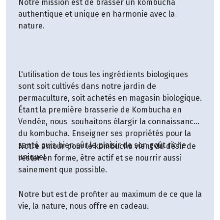
Notre mission est de brasser un kombucha
authentique et unique en harmonie avec la
nature.
L'utilisation de tous les ingrédients biologiques
sont soit cultivés dans notre jardin de
permaculture, soit achetés en magasin biologique.
Étant la première brasserie de Kombucha en
Vendée, nous souhaitons élargir la connaissance
du kombucha. Enseigner ses propriétés pour la
santé puis bien sûr le plaisir de son goût riche
Notre amour pour le kombucha vient du désir de
unique!
rester en forme, être actif et se nourrir aussi
sainement que possible.
Notre but est de profiter au maximum de ce que la
vie, la nature, nous offre en cadeau.