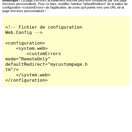
Remarques :
La page d'erreurs actuellement affichée peut être remplacée par une page
d'erreurs personnalisée. Pour ce faire, modifiez l'attribut "defaultRedirect" de la balise de
configuration <customErrors> de l'application, de sorte qu'il pointe vers une URL de la
page d'erreurs personnalisée !
<!-- Fichier de configuration 
Web.Config -->

<configuration>

    <system.web>

        <customErrors 
mode="RemoteOnly" 
defaultRedirect="mycustompage.h
tm"/>

    </system.web>

</configuration>