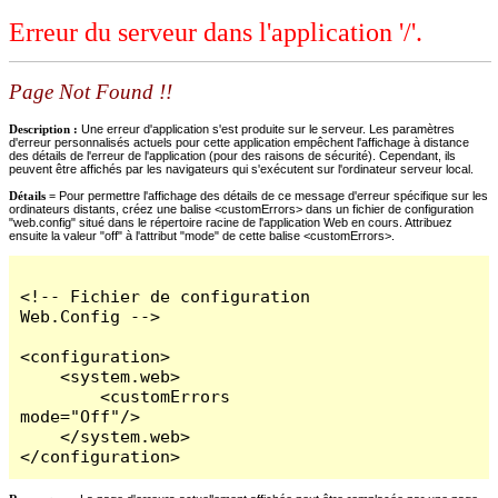
Erreur du serveur dans l'application '/'.
Page Not Found !!
Description :
Une erreur d'application s'est produite sur le serveur. Les paramètres
d'erreur personnalisés actuels pour cette application empêchent l'affichage à distance
des détails de l'erreur de l'application (pour des raisons de sécurité). Cependant, ils
peuvent être affichés par les navigateurs qui s'exécutent sur l'ordinateur serveur local.
Détails =
Pour permettre l'affichage des détails de ce message d'erreur spécifique sur les
ordinateurs distants, créez une balise <customErrors> dans un fichier de configuration
"web.config" situé dans le répertoire racine de l'application Web en cours. Attribuez
ensuite la valeur "off" à l'attribut "mode" de cette balise <customErrors>.
<!-- Fichier de configuration 
Web.Config -->

<configuration>

    <system.web>

        <customErrors 
mode="Off"/>

    </system.web>

</configuration>