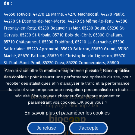
de :
44650 Touvois, 44270 La Marne, 44270 Machecoul, 44270 Paulx,
44270 St-Etienne-de-Mer-Morte, 44270 St-Même-le-Tenu, 44580
Fresnay-en-Retz, 85230 Beauvoir s/Mer, 85230 Bouin, 85230 St-
Gervais, 85230 St-Urbain, 85710 Bois-de-Céné, 85300 Challans,
85710 Châteauneuf, 85300 Froidfond, 85710 La Garnache, 85300
Sallertaine, 85220 Apremont, 85670 Falleron, 85670 Grand, 85190
Maché, 85670 Palluau, 85670 St-Christophe-du-Ligneron, 85670
St-Paul-Mont-Penit, 85220 Coëx, 85220 Commequiers, 85800
Givrand, 85800 Le Fenouiller, 85270 Notre-Dame-de-Riez, 85800
Afin de vous offrir la meilleure expérience possible, Biocoop utilise
St-Gilles-Croix-de-Vie
des cookies : pour assurer une performance optimale du site, pour
récolter des statistiques afin d'analyser le trafic et la performance
du site et vous proposer une navigation personnalisée en toute
sécurité. Vous pouvez changer d'avis à tout moment en
Biocoop.fr
Le réseau Biocoop
paramétrant vos cookies. OK pour vous ?
Copyright Biocoop 2026
En savoir plus et paramétrer les cookies
Je refuse
J'accepte
Réalisé par