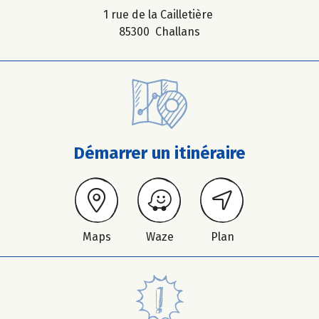
1 rue de la Cailletière
85300 Challans
Démarrer un itinéraire
Maps
Waze
Plan