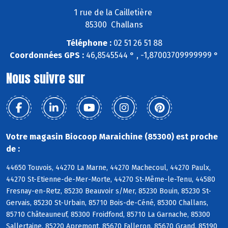
1 rue de la Cailletière
85300 Challans
Téléphone :
02 51 26 51 88
Coordonnées GPS :
46,8545544 ° , -1,87003709999999 °
Nous suivre sur
Votre magasin Biocoop Maraichine (85300) est proche
de :
44650 Touvois, 44270 La Marne, 44270 Machecoul, 44270 Paulx,
44270 St-Etienne-de-Mer-Morte, 44270 St-Même-le-Tenu, 44580
Fresnay-en-Retz, 85230 Beauvoir s/Mer, 85230 Bouin, 85230 St-
Gervais, 85230 St-Urbain, 85710 Bois-de-Céné, 85300 Challans,
85710 Châteauneuf, 85300 Froidfond, 85710 La Garnache, 85300
Sallertaine, 85220 Apremont, 85670 Falleron, 85670 Grand, 85190