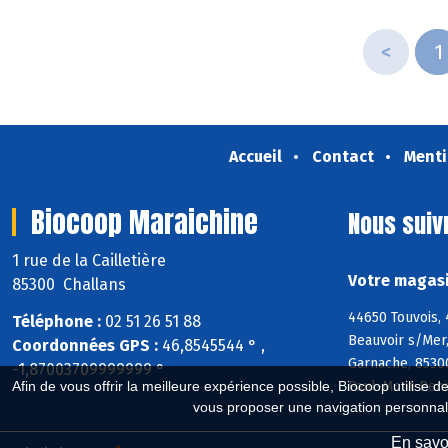
<
1
Accueil
Contact
Menti
Biocoop Maraichine
Nous suiv
1 rue de la Cailletière
Votre magasi
85300 Challans
44650 Touvois,
Téléphone :
02 51 26 51 88
Beauvoir s/Mer,
Coordonnées GPS :
46,8545544 ° ,
Garnache, 85300
-1,87003709999999 °
Paul-Mont-Peni
Afin de vous offrir la meilleure expérience possible, Biocoop utilise d
vous proposer une navigation personnal
En savoi