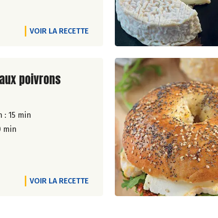
VOIR LA RECETTE
ite de la recette
 aux poivrons
 : 15 min
0 min
VOIR LA RECETTE