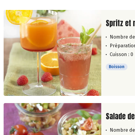
Lire la su
Spritz et 
Nombre de
Préparation
Cuisson : 0
Boisson
Lire la su
Salade de
Nombre de