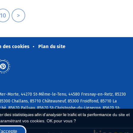
10
>
n des cookies
Plan du site
-Mer-Morte, 44270 St-Même-le-Tenu, 44580 Fresnay-en-Retz, 85230
 85300 Challans, 85710 Châteauneuf, 85300 Froidfond, 85710 La
ché, 85670 Palluau, 85670 St-Christophe-du-Ligneron, 85670 St-
r, 85270 Notre-Dame-de-Riez, 85800 St-Gilles-Croix-de-Vie
 des statistiques afin d'analyser le trafic et la performance du site et
paramétrant vos cookies. OK pour vous ?
'accepte