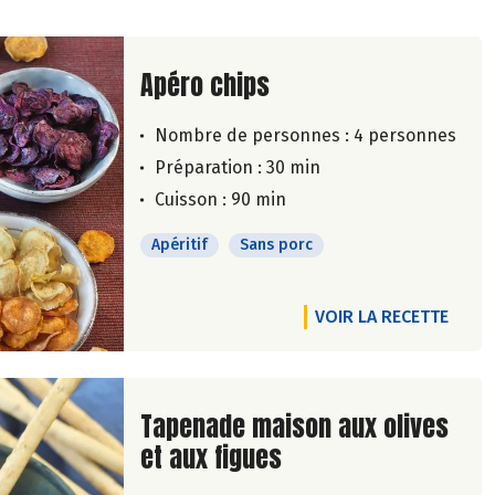
Lire la suite de la recette
Apéro chips
Nombre de personnes :
4 personnes
Préparation : 30 min
Cuisson : 90 min
Apéritif
Sans porc
VOIR LA RECETTE
Lire la suite de la recette
Tapenade maison aux olives
et aux figues