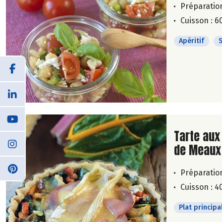
Préparation
Cuisson : 6
Apéritif
Lire la su
Tarte aux 
de Meaux
Préparation
Cuisson : 4
Plat principa