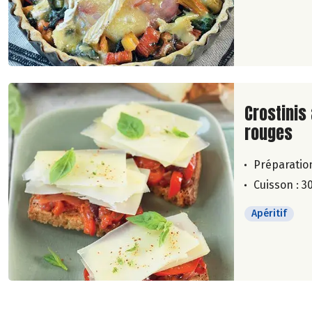
Lire la su
Crostinis
rouges
Préparation
Cuisson : 3
Apéritif