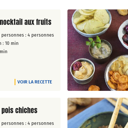
ite de la recette
mocktail aux fruits
 personnes :
4 personnes
 : 10 min
 min
VOIR LA RECETTE
ite de la recette
 pois chiches
 personnes :
4 personnes