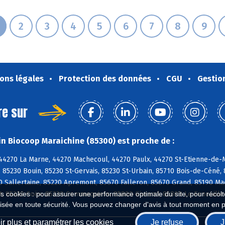
2
3
4
5
6
7
8
9
ons légales
Protection des données
CGU
Gestio
re sur
n Biocoop Maraichine (85300) est proche de :
 44270 La Marne, 44270 Machecoul, 44270 Paulx, 44270 St-Etienne-de
 85230 Bouin, 85230 St-Gervais, 85230 St-Urbain, 85710 Bois-de-Céné,
 Sallertaine, 85220 Apremont, 85670 Falleron, 85670 Grand, 85190 Ma
t, 85220 Coëx, 85220 Commequiers, 85800 Givrand, 85800 Le Fenouille
es cookies : pour assurer une performance optimale du site, pour récolter
isée en toute sécurité. Vous pouvez changer d'avis à tout moment en 
r plus et paramétrer les cookies
Je refuse
J