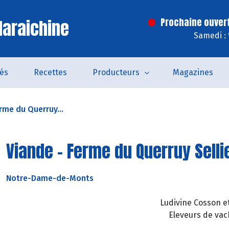
araichine
Prochaine ouver
Samedi :
tés
Recettes
Producteurs
Magazines
rme du Querruy...
Viande - Ferme du Querruy Selli
Notre-Dame-de-Monts
Ludivine Cosson et
Eleveurs de vac