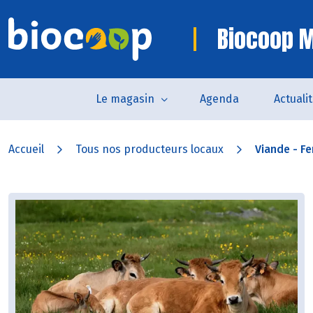
Biocoop M
Le magasin
Agenda
Actuali
Accueil
Tous nos producteurs locaux
Viande - Fe