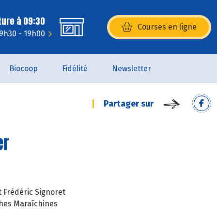
ture à 09:30
Courses en ligne
(s’ouvre dans une nouvelle fenêtr
 9h30 - 19h00
Biocoop
Fidélité
Newsletter
Partager sur
er
 Frédéric Signoret
hes Maraîchines