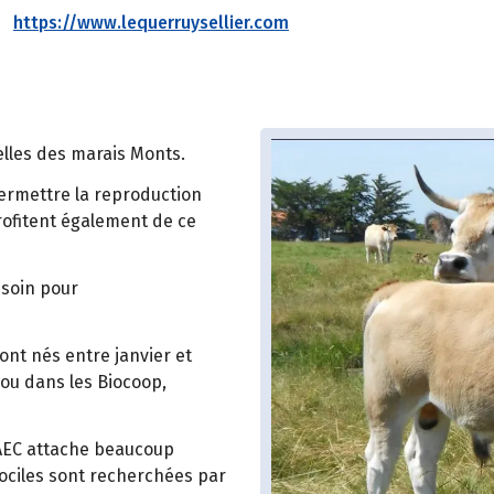
https://www.lequerruysellier.com
elles des marais Monts.
permettre la reproduction
rofitent également de ce
esoin pour
sont nés entre janvier et
e ou dans les Biocoop,
GAEC attache beaucoup
ociles sont recherchées par