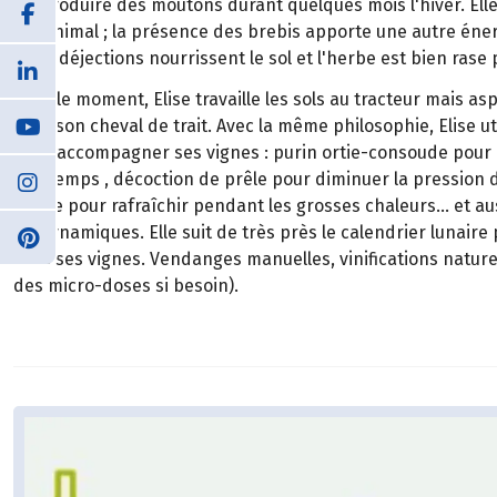
d'introduire des moutons durant quelques mois l'hiver. Elle 
et l'animal ; la présence des brebis apporte une autre éner
leurs déjections nourrissent le sol et l'herbe est bien ras
Pour le moment, Elise travaille les sols au tracteur mais as
avec son cheval de trait. Avec la même philosophie, Elise ut
pour accompagner ses vignes : purin ortie-consoude pour ac
printemps , décoction de prêle pour diminuer la pression de
feuille pour rafraîchir pendant les grosses chaleurs... et a
biodynamiques. Elle suit de très près le calendrier lunaire 
avec ses vignes. Vendanges manuelles, vinifications naturel
des micro-doses si besoin).