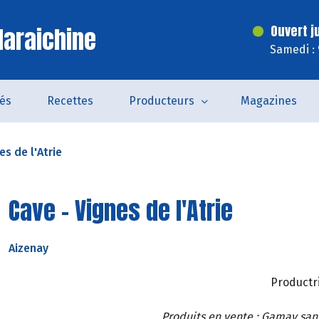
araichine
Ouvert j
Samedi :
tés
Recettes
Producteurs
Magazines
es de l'Atrie
Cave - Vignes de l'Atrie
Aizenay
Productri
Produits en vente : Gamay sans 