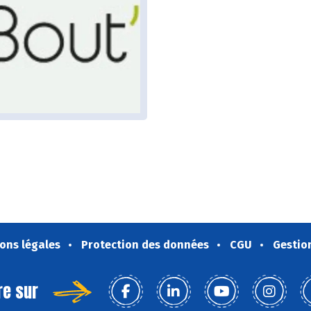
ons légales
Protection des données
CGU
Gestio
re sur