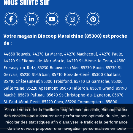
Nous suivre sur
Votre magasin Biocoop Maraichine (85300) est proche
de :
44650 Touvois, 44270 La Marne, 44270 Machecoul, 44270 Paulx,
44270 St-Etienne-de-Mer-Morte, 44270 St-Même-le-Tenu, 44580
Fresnay-en-Retz, 85230 Beauvoir s/Mer, 85230 Bouin, 85230 St-
Gervais, 85230 St-Urbain, 85710 Bois-de-Céné, 85300 Challans,
85710 Châteauneuf, 85300 Froidfond, 85710 La Garnache, 85300
Sallertaine, 85220 Apremont, 85670 Falleron, 85670 Grand, 85190
Maché, 85670 Palluau, 85670 St-Christophe-du-Ligneron, 85670
St-Paul-Mont-Penit, 85220 Coëx, 85220 Commequiers, 85800
Givrand, 85800 Le Fenouiller, 85270 Notre-Dame-de-Riez, 85800
Afin de vous offrir la meilleure expérience possible, Biocoop utilise
St-Gilles-Croix-de-Vie
des cookies : pour assurer une performance optimale du site, pour
récolter des statistiques afin d'analyser le trafic et la performance
du site et vous proposer une navigation personnalisée en toute