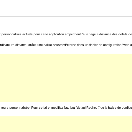
 personnalisés actuels pour cette application empêchent l'affichage à distance des détails de 
rdinateurs distants, créez une balise <customErrors> dans un fichier de configuration "web.con
urs personnalisée. Pour ce faire, modifiez l'attribut "defaultRedirect" de la balise de config