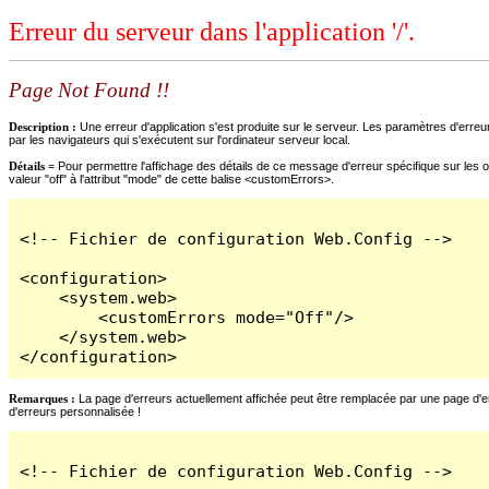
Erreur du serveur dans l'application '/'.
Page Not Found !!
Description :
Une erreur d'application s'est produite sur le serveur. Les paramètres d'erreur
par les navigateurs qui s'exécutent sur l'ordinateur serveur local.
Détails =
Pour permettre l'affichage des détails de ce message d'erreur spécifique sur les o
valeur "off" à l'attribut "mode" de cette balise <customErrors>.
<!-- Fichier de configuration Web.Config -->

<configuration>

    <system.web>

        <customErrors mode="Off"/>

    </system.web>

</configuration>
Remarques :
La page d'erreurs actuellement affichée peut être remplacée par une page d'erre
d'erreurs personnalisée !
<!-- Fichier de configuration Web.Config -->
