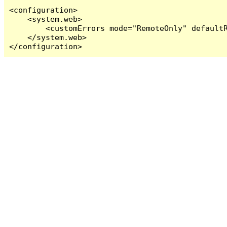
<configuration>

    <system.web>

        <customErrors mode="RemoteOnly" defaultR
    </system.web>

</configuration>