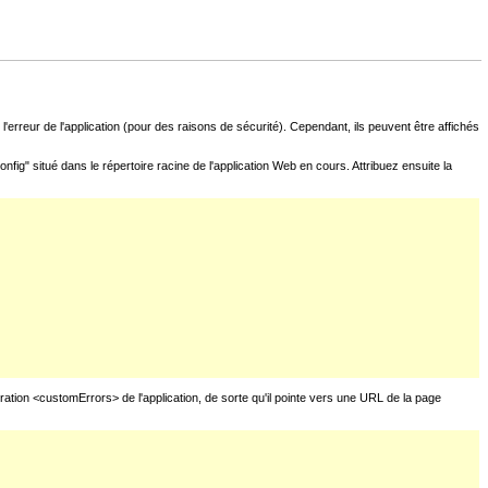
l'erreur de l'application (pour des raisons de sécurité). Cependant, ils peuvent être affichés
fig" situé dans le répertoire racine de l'application Web en cours. Attribuez ensuite la
uration <customErrors> de l'application, de sorte qu'il pointe vers une URL de la page