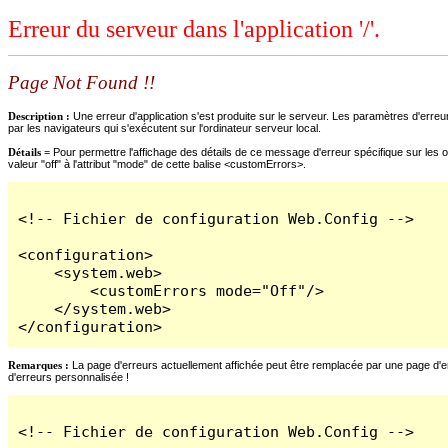
Erreur du serveur dans l'application '/'.
Page Not Found !!
Description :
Une erreur d'application s'est produite sur le serveur. Les paramètres d'erreur
par les navigateurs qui s'exécutent sur l'ordinateur serveur local.
Détails =
Pour permettre l'affichage des détails de ce message d'erreur spécifique sur les o
valeur "off" à l'attribut "mode" de cette balise <customErrors>.
<!-- Fichier de configuration Web.Config -->

<configuration>

    <system.web>

        <customErrors mode="Off"/>

    </system.web>

</configuration>
Remarques :
La page d'erreurs actuellement affichée peut être remplacée par une page d'erre
d'erreurs personnalisée !
<!-- Fichier de configuration Web.Config -->
