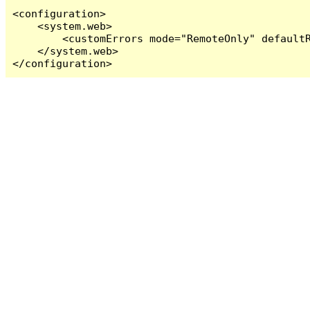
<configuration>

    <system.web>

        <customErrors mode="RemoteOnly" defaultR
    </system.web>

</configuration>