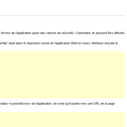
l'erreur de l'application (pour des raisons de sécurité). Cependant, ils peuvent être affichés
fig" situé dans le répertoire racine de l'application Web en cours. Attribuez ensuite la
uration <customErrors> de l'application, de sorte qu'il pointe vers une URL de la page