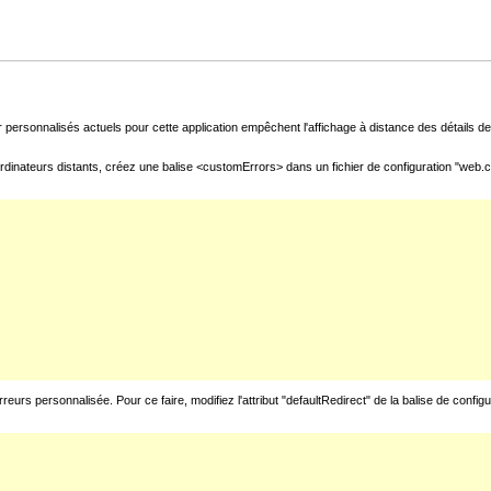
 personnalisés actuels pour cette application empêchent l'affichage à distance des détails de 
rdinateurs distants, créez une balise <customErrors> dans un fichier de configuration "web.con
urs personnalisée. Pour ce faire, modifiez l'attribut "defaultRedirect" de la balise de config