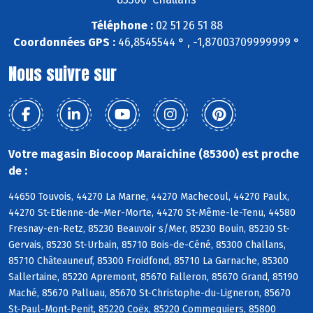
Téléphone :
02 51 26 51 88
Coordonnées GPS :
46,8545544 ° , -1,87003709999999 °
Nous suivre sur
Votre magasin Biocoop Maraichine (85300) est proche
de :
44650 Touvois, 44270 La Marne, 44270 Machecoul, 44270 Paulx,
44270 St-Etienne-de-Mer-Morte, 44270 St-Même-le-Tenu, 44580
Fresnay-en-Retz, 85230 Beauvoir s/Mer, 85230 Bouin, 85230 St-
Gervais, 85230 St-Urbain, 85710 Bois-de-Céné, 85300 Challans,
85710 Châteauneuf, 85300 Froidfond, 85710 La Garnache, 85300
Sallertaine, 85220 Apremont, 85670 Falleron, 85670 Grand, 85190
Maché, 85670 Palluau, 85670 St-Christophe-du-Ligneron, 85670
St-Paul-Mont-Penit, 85220 Coëx, 85220 Commequiers, 85800