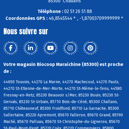
85300 Challans
Téléphone :
02 51 26 51 88
Coordonnées GPS :
46,8545544 ° , -1,87003709999999 °
Nous suivre sur
Votre magasin Biocoop Maraichine (85300) est proche
de :
44650 Touvois, 44270 La Marne, 44270 Machecoul, 44270 Paulx,
44270 St-Etienne-de-Mer-Morte, 44270 St-Même-le-Tenu, 44580
Fresnay-en-Retz, 85230 Beauvoir s/Mer, 85230 Bouin, 85230 St-
Gervais, 85230 St-Urbain, 85710 Bois-de-Céné, 85300 Challans,
85710 Châteauneuf, 85300 Froidfond, 85710 La Garnache, 85300
Sallertaine, 85220 Apremont, 85670 Falleron, 85670 Grand, 85190
Maché, 85670 Palluau, 85670 St-Christophe-du-Ligneron, 85670
St-Paul-Mont-Penit, 85220 Coëx, 85220 Commequiers, 85800