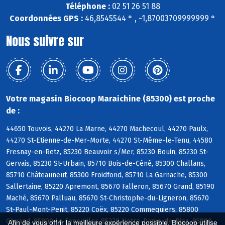
Téléphone :
02 51 26 51 88
Coordonnées GPS :
46,8545544 ° , -1,87003709999999 °
Nous suivre sur
Votre magasin Biocoop Maraichine (85300) est proche
de :
44650 Touvois, 44270 La Marne, 44270 Machecoul, 44270 Paulx,
44270 St-Etienne-de-Mer-Morte, 44270 St-Même-le-Tenu, 44580
Fresnay-en-Retz, 85230 Beauvoir s/Mer, 85230 Bouin, 85230 St-
Gervais, 85230 St-Urbain, 85710 Bois-de-Céné, 85300 Challans,
85710 Châteauneuf, 85300 Froidfond, 85710 La Garnache, 85300
Sallertaine, 85220 Apremont, 85670 Falleron, 85670 Grand, 85190
Maché, 85670 Palluau, 85670 St-Christophe-du-Ligneron, 85670
St-Paul-Mont-Penit, 85220 Coëx, 85220 Commequiers, 85800
Givrand, 85800 Le Fenouiller, 85270 Notre-Dame-de-Riez, 85800
Afin de vous offrir la meilleure expérience possible, Biocoop utilise