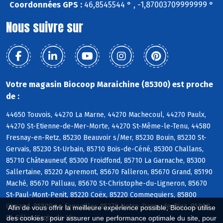
Coordonnées GPS :
46,8545544 ° , -1,87003709999999 °
Nous suivre sur
Votre magasin Biocoop Maraichine (85300) est proche
de :
44650 Touvois, 44270 La Marne, 44270 Machecoul, 44270 Paulx,
44270 St-Etienne-de-Mer-Morte, 44270 St-Même-le-Tenu, 44580
Fresnay-en-Retz, 85230 Beauvoir s/Mer, 85230 Bouin, 85230 St-
Gervais, 85230 St-Urbain, 85710 Bois-de-Céné, 85300 Challans,
85710 Châteauneuf, 85300 Froidfond, 85710 La Garnache, 85300
Sallertaine, 85220 Apremont, 85670 Falleron, 85670 Grand, 85190
Maché, 85670 Palluau, 85670 St-Christophe-du-Ligneron, 85670
St-Paul-Mont-Penit, 85220 Coëx, 85220 Commequiers, 85800
Givrand, 85800 Le Fenouiller, 85270 Notre-Dame-de-Riez, 85800
Afin de vous offrir la meilleure expérience possible, Biocoop utilise
St-Gilles-Croix-de-Vie
des cookies : pour assurer une performance optimale du site, pour