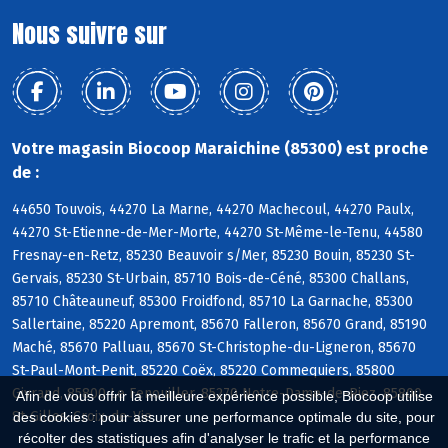
Nous suivre sur
Votre magasin Biocoop Maraichine (85300) est proche
de :
44650 Touvois, 44270 La Marne, 44270 Machecoul, 44270 Paulx,
44270 St-Etienne-de-Mer-Morte, 44270 St-Même-le-Tenu, 44580
Fresnay-en-Retz, 85230 Beauvoir s/Mer, 85230 Bouin, 85230 St-
Gervais, 85230 St-Urbain, 85710 Bois-de-Céné, 85300 Challans,
85710 Châteauneuf, 85300 Froidfond, 85710 La Garnache, 85300
Sallertaine, 85220 Apremont, 85670 Falleron, 85670 Grand, 85190
Maché, 85670 Palluau, 85670 St-Christophe-du-Ligneron, 85670
St-Paul-Mont-Penit, 85220 Coëx, 85220 Commequiers, 85800
Givrand, 85800 Le Fenouiller, 85270 Notre-Dame-de-Riez, 85800
Afin de vous offrir la meilleure expérience possible, Biocoop utilise
St-Gilles-Croix-de-Vie
des cookies : pour assurer une performance optimale du site, pour
récolter des statistiques afin d'analyser le trafic et la performance