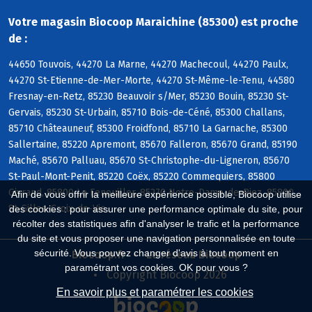
Votre magasin Biocoop Maraichine (85300) est proche
de :
44650 Touvois, 44270 La Marne, 44270 Machecoul, 44270 Paulx,
44270 St-Etienne-de-Mer-Morte, 44270 St-Même-le-Tenu, 44580
Fresnay-en-Retz, 85230 Beauvoir s/Mer, 85230 Bouin, 85230 St-
Gervais, 85230 St-Urbain, 85710 Bois-de-Céné, 85300 Challans,
85710 Châteauneuf, 85300 Froidfond, 85710 La Garnache, 85300
Sallertaine, 85220 Apremont, 85670 Falleron, 85670 Grand, 85190
Maché, 85670 Palluau, 85670 St-Christophe-du-Ligneron, 85670
St-Paul-Mont-Penit, 85220 Coëx, 85220 Commequiers, 85800
Givrand, 85800 Le Fenouiller, 85270 Notre-Dame-de-Riez, 85800
Afin de vous offrir la meilleure expérience possible, Biocoop utilise
St-Gilles-Croix-de-Vie
des cookies : pour assurer une performance optimale du site, pour
récolter des statistiques afin d'analyser le trafic et la performance
du site et vous proposer une navigation personnalisée en toute
sécurité. Vous pouvez changer d'avis à tout moment en
Biocoop.fr
Le réseau Biocoop
paramétrant vos cookies. OK pour vous ?
Copyright Biocoop 2026
En savoir plus et paramétrer les cookies