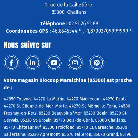
1 rue de la Cailletière
85300 Challans
Téléphone :
02 51 26 51 88
Coordonnées GPS :
46,8545544 ° , -1,87003709999999 °
Nous suivre sur
Votre magasin Biocoop Maraichine (85300) est proche
de :
44650 Touvois, 44270 La Marne, 44270 Machecoul, 44270 Paulx,
44270 St-Etienne-de-Mer-Morte, 44270 St-Même-le-Tenu, 44580
Fresnay-en-Retz, 85230 Beauvoir s/Mer, 85230 Bouin, 85230 St-
Gervais, 85230 St-Urbain, 85710 Bois-de-Céné, 85300 Challans,
85710 Châteauneuf, 85300 Froidfond, 85710 La Garnache, 85300
Sallertaine, 85220 Apremont, 85670 Falleron, 85670 Grand, 85190