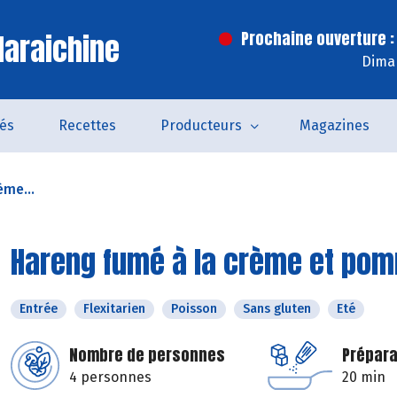
araichine
Prochaine ouverture :
Dima
tés
Recettes
Producteurs
Magazines
ème...
Hareng fumé à la crème et pom
Entrée
Flexitarien
Poisson
Sans gluten
Eté
Nombre de personnes
Prépara
4 personnes
20 min