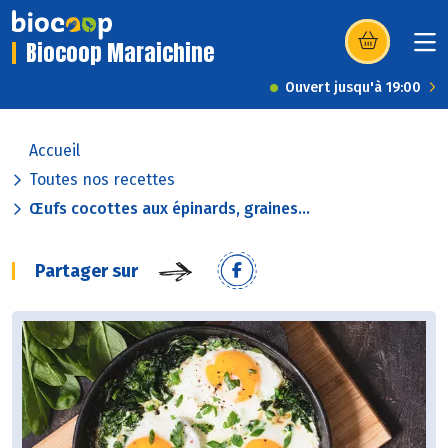
Biocoop Maraichine
(s’ouvre dans u
Ouvert jusqu'à 19:00
Accueil
Toutes nos recettes
Œufs cocottes aux épinards, graines...
Partager sur