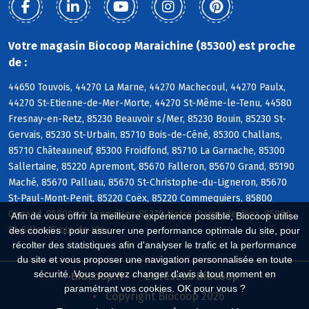
Votre magasin Biocoop Maraichine (85300) est proche
de :
44650 Touvois, 44270 La Marne, 44270 Machecoul, 44270 Paulx,
44270 St-Etienne-de-Mer-Morte, 44270 St-Même-le-Tenu, 44580
Fresnay-en-Retz, 85230 Beauvoir s/Mer, 85230 Bouin, 85230 St-
Gervais, 85230 St-Urbain, 85710 Bois-de-Céné, 85300 Challans,
85710 Châteauneuf, 85300 Froidfond, 85710 La Garnache, 85300
Sallertaine, 85220 Apremont, 85670 Falleron, 85670 Grand, 85190
Maché, 85670 Palluau, 85670 St-Christophe-du-Ligneron, 85670
St-Paul-Mont-Penit, 85220 Coëx, 85220 Commequiers, 85800
Givrand, 85800 Le Fenouiller, 85270 Notre-Dame-de-Riez, 85800
Afin de vous offrir la meilleure expérience possible, Biocoop utilise
St-Gilles-Croix-de-Vie
des cookies : pour assurer une performance optimale du site, pour
récolter des statistiques afin d'analyser le trafic et la performance
du site et vous proposer une navigation personnalisée en toute
sécurité. Vous pouvez changer d'avis à tout moment en
Biocoop.fr
Le réseau Biocoop
paramétrant vos cookies. OK pour vous ?
Copyright Biocoop 2026