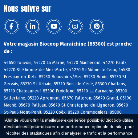
Nous suivre sur
Votre magasin Biocoop Maraichine (85300) est proche
de :
44650 Touvois, 44270 La Marne, 44270 Machecoul, 44270 Paulx,
44270 St-Etienne-de-Mer-Morte, 44270 St-Même-le-Tenu, 44580
Fresnay-en-Retz, 85230 Beauvoir s/Mer, 85230 Bouin, 85230 St-
Gervais, 85230 St-Urbain, 85710 Bois-de-Céné, 85300 Challans,
85710 Châteauneuf, 85300 Froidfond, 85710 La Garnache, 85300
Sallertaine, 85220 Apremont, 85670 Falleron, 85670 Grand, 85190
Maché, 85670 Palluau, 85670 St-Christophe-du-Ligneron, 85670
St-Paul-Mont-Penit, 85220 Coëx, 85220 Commequiers, 85800
Givrand, 85800 Le Fenouiller, 85270 Notre-Dame-de-Riez, 85800
Afin de vous offrir la meilleure expérience possible, Biocoop utilise
St-Gilles-Croix-de-Vie
des cookies : pour assurer une performance optimale du site, pour
récolter des statistiques afin d'analyser le trafic et la performance