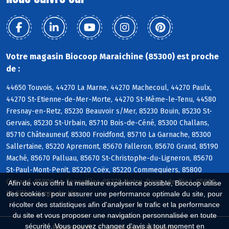
Votre magasin Biocoop Maraichine (85300) est proche
de :
44650 Touvois, 44270 La Marne, 44270 Machecoul, 44270 Paulx,
44270 St-Etienne-de-Mer-Morte, 44270 St-Même-le-Tenu, 44580
Fresnay-en-Retz, 85230 Beauvoir s/Mer, 85230 Bouin, 85230 St-
Gervais, 85230 St-Urbain, 85710 Bois-de-Céné, 85300 Challans,
85710 Châteauneuf, 85300 Froidfond, 85710 La Garnache, 85300
Sallertaine, 85220 Apremont, 85670 Falleron, 85670 Grand, 85190
Maché, 85670 Palluau, 85670 St-Christophe-du-Ligneron, 85670
St-Paul-Mont-Penit, 85220 Coëx, 85220 Commequiers, 85800
Givrand, 85800 Le Fenouiller, 85270 Notre-Dame-de-Riez, 85800
Afin de vous offrir la meilleure expérience possible, Biocoop utilise
St-Gilles-Croix-de-Vie
des cookies : pour assurer une performance optimale du site, pour
récolter des statistiques afin d'analyser le trafic et la performance
du site et vous proposer une navigation personnalisée en toute
sécurité. Vous pouvez changer d'avis à tout moment en
Biocoop.fr
Le réseau Biocoop