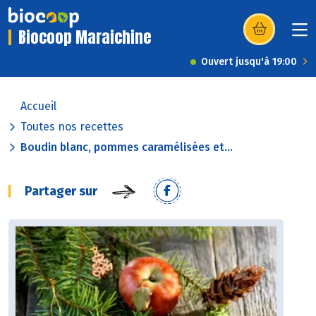
Biocoop Maraichine
(s’ouvre dans u
Ouvert jusqu'à 19:00
Accueil
Toutes nos recettes
Boudin blanc, pommes caramélisées et...
Partager sur