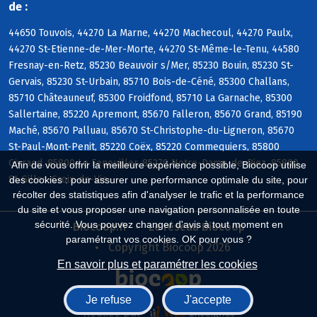
de :
44650 Touvois, 44270 La Marne, 44270 Machecoul, 44270 Paulx,
44270 St-Etienne-de-Mer-Morte, 44270 St-Même-le-Tenu, 44580
Fresnay-en-Retz, 85230 Beauvoir s/Mer, 85230 Bouin, 85230 St-
Gervais, 85230 St-Urbain, 85710 Bois-de-Céné, 85300 Challans,
85710 Châteauneuf, 85300 Froidfond, 85710 La Garnache, 85300
Sallertaine, 85220 Apremont, 85670 Falleron, 85670 Grand, 85190
Maché, 85670 Palluau, 85670 St-Christophe-du-Ligneron, 85670
St-Paul-Mont-Penit, 85220 Coëx, 85220 Commequiers, 85800
Givrand, 85800 Le Fenouiller, 85270 Notre-Dame-de-Riez, 85800
Afin de vous offrir la meilleure expérience possible, Biocoop utilise
St-Gilles-Croix-de-Vie
des cookies : pour assurer une performance optimale du site, pour
récolter des statistiques afin d'analyser le trafic et la performance
du site et vous proposer une navigation personnalisée en toute
sécurité. Vous pouvez changer d'avis à tout moment en
Biocoop.fr
Le réseau Biocoop
paramétrant vos cookies. OK pour vous ?
Copyright Biocoop 2026
En savoir plus et paramétrer les cookies
Je refuse
J'accepte
Réalisé par