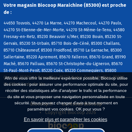
Votre magasin Biocoop Maraichine (85300) est proche
de :
44650 Touvois, 44270 La Marne, 44270 Machecoul, 44270 Paulx,
44270 St-Etienne-de-Mer-Morte, 44270 St-Même-le-Tenu, 44580
Fresnay-en-Retz, 85230 Beauvoir s/Mer, 85230 Bouin, 85230 St-
Gervais, 85230 St-Urbain, 85710 Bois-de-Céné, 85300 Challans,
85710 Châteauneuf, 85300 Froidfond, 85710 La Garnache, 85300
Sallertaine, 85220 Apremont, 85670 Falleron, 85670 Grand, 85190
Maché, 85670 Palluau, 85670 St-Christophe-du-Ligneron, 85670
St-Paul-Mont-Penit, 85220 Coëx, 85220 Commequiers, 85800
Givrand, 85800 Le Fenouiller, 85270 Notre-Dame-de-Riez, 85800
Afin de vous offrir la meilleure expérience possible, Biocoop utilise
St-Gilles-Croix-de-Vie
des cookies : pour assurer une performance optimale du site, pour
récolter des statistiques afin d'analyser le trafic et la performance
du site et vous proposer une navigation personnalisée en toute
sécurité. Vous pouvez changer d'avis à tout moment en
Biocoop.fr
Le réseau Biocoop
paramétrant vos cookies. OK pour vous ?
Copyright Biocoop 2026
En savoir plus et paramétrer les cookies