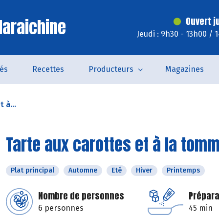
araichine
Ouvert j
Jeudi : 9h30 - 13h00 / 
tés
Recettes
Producteurs
Magazines
 à...
Tarte aux carottes et à la tom
Plat principal
Automne
Eté
Hiver
Printemps
Nombre de personnes
Prépara
6 personnes
45 min