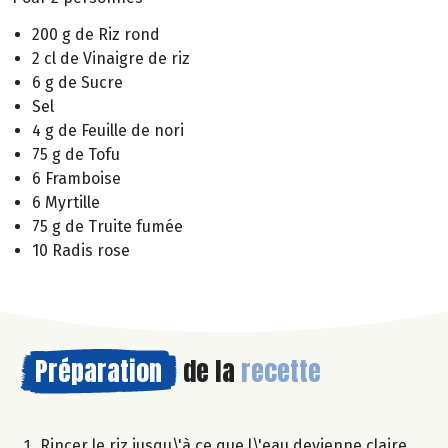
200 g de Riz rond
2 cl de Vinaigre de riz
6 g de Sucre
Sel
4 g de Feuille de nori
75 g de Tofu
6 Framboise
6 Myrtille
75 g de Truite fumée
10 Radis rose
Préparation
de la
recette
Rincer le riz jusqu\'à ce que l\'eau devienne claire,