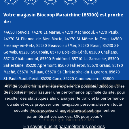
Votre magasin Biocoop Maraichine (85300) est proche
de :
44650 Touvois, 44270 La Marne, 44270 Machecoul, 44270 Paulx,
44270 St-Etienne-de-Mer-Morte, 44270 St-Même-le-Tenu, 44580
Fresnay-en-Retz, 85230 Beauvoir s/Mer, 85230 Bouin, 85230 St-
Gervais, 85230 St-Urbain, 85710 Bois-de-Céné, 85300 Challans,
85710 Châteauneuf, 85300 Froidfond, 85710 La Garnache, 85300
Sallertaine, 85220 Apremont, 85670 Falleron, 85670 Grand, 85190
Maché, 85670 Palluau, 85670 St-Christophe-du-Ligneron, 85670
St-Paul-Mont-Penit, 85220 Coëx, 85220 Commequiers, 85800
Givrand, 85800 Le Fenouiller, 85270 Notre-Dame-de-Riez, 85800
Afin de vous offrir la meilleure expérience possible, Biocoop utilise
St-Gilles-Croix-de-Vie
des cookies : pour assurer une performance optimale du site, pour
récolter des statistiques afin d'analyser le trafic et la performance
du site et vous proposer une navigation personnalisée en toute
sécurité. Vous pouvez changer d'avis à tout moment en
Biocoop.fr
Le réseau Biocoop
paramétrant vos cookies. OK pour vous ?
Copyright Biocoop 2026
En savoir plus et paramétrer les cookies