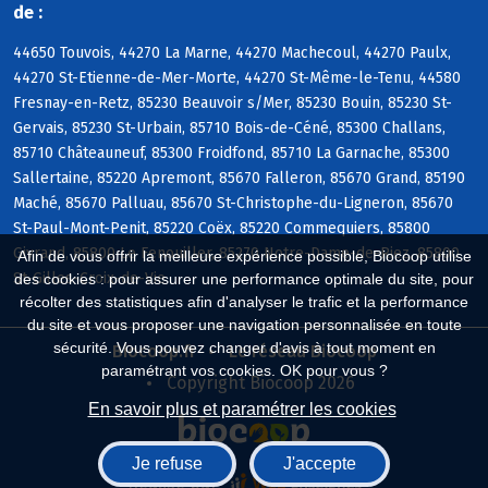
de :
44650 Touvois, 44270 La Marne, 44270 Machecoul, 44270 Paulx,
44270 St-Etienne-de-Mer-Morte, 44270 St-Même-le-Tenu, 44580
Fresnay-en-Retz, 85230 Beauvoir s/Mer, 85230 Bouin, 85230 St-
Gervais, 85230 St-Urbain, 85710 Bois-de-Céné, 85300 Challans,
85710 Châteauneuf, 85300 Froidfond, 85710 La Garnache, 85300
Sallertaine, 85220 Apremont, 85670 Falleron, 85670 Grand, 85190
Maché, 85670 Palluau, 85670 St-Christophe-du-Ligneron, 85670
St-Paul-Mont-Penit, 85220 Coëx, 85220 Commequiers, 85800
Givrand, 85800 Le Fenouiller, 85270 Notre-Dame-de-Riez, 85800
Afin de vous offrir la meilleure expérience possible, Biocoop utilise
St-Gilles-Croix-de-Vie
des cookies : pour assurer une performance optimale du site, pour
récolter des statistiques afin d'analyser le trafic et la performance
du site et vous proposer une navigation personnalisée en toute
sécurité. Vous pouvez changer d'avis à tout moment en
Biocoop.fr
Le réseau Biocoop
paramétrant vos cookies. OK pour vous ?
Copyright Biocoop 2026
En savoir plus et paramétrer les cookies
Je refuse
J'accepte
Réalisé par