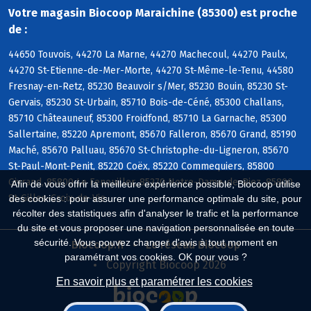
Votre magasin Biocoop Maraichine (85300) est proche
de :
44650 Touvois, 44270 La Marne, 44270 Machecoul, 44270 Paulx,
44270 St-Etienne-de-Mer-Morte, 44270 St-Même-le-Tenu, 44580
Fresnay-en-Retz, 85230 Beauvoir s/Mer, 85230 Bouin, 85230 St-
Gervais, 85230 St-Urbain, 85710 Bois-de-Céné, 85300 Challans,
85710 Châteauneuf, 85300 Froidfond, 85710 La Garnache, 85300
Sallertaine, 85220 Apremont, 85670 Falleron, 85670 Grand, 85190
Maché, 85670 Palluau, 85670 St-Christophe-du-Ligneron, 85670
St-Paul-Mont-Penit, 85220 Coëx, 85220 Commequiers, 85800
Givrand, 85800 Le Fenouiller, 85270 Notre-Dame-de-Riez, 85800
Afin de vous offrir la meilleure expérience possible, Biocoop utilise
St-Gilles-Croix-de-Vie
des cookies : pour assurer une performance optimale du site, pour
récolter des statistiques afin d'analyser le trafic et la performance
du site et vous proposer une navigation personnalisée en toute
sécurité. Vous pouvez changer d'avis à tout moment en
Biocoop.fr
Le réseau Biocoop
paramétrant vos cookies. OK pour vous ?
Copyright Biocoop 2026
En savoir plus et paramétrer les cookies