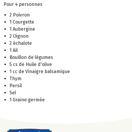
Pour 4 personnes
2 Poivron
1 Courgette
1 Aubergine
2 Oignon
2 échalote
1 Ail
Bouillon de légumes
5 cs de Huile d'olive
1 cc de Vinaigre balsamique
Thym
Persil
Sel
1 Graine germée