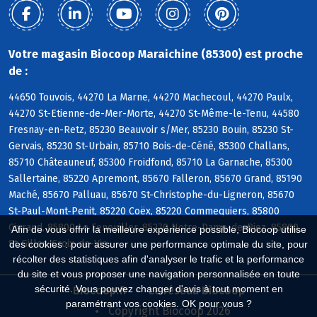
Votre magasin Biocoop Maraichine (85300) est proche
de :
44650 Touvois, 44270 La Marne, 44270 Machecoul, 44270 Paulx,
44270 St-Etienne-de-Mer-Morte, 44270 St-Même-le-Tenu, 44580
Fresnay-en-Retz, 85230 Beauvoir s/Mer, 85230 Bouin, 85230 St-
Gervais, 85230 St-Urbain, 85710 Bois-de-Céné, 85300 Challans,
85710 Châteauneuf, 85300 Froidfond, 85710 La Garnache, 85300
Sallertaine, 85220 Apremont, 85670 Falleron, 85670 Grand, 85190
Maché, 85670 Palluau, 85670 St-Christophe-du-Ligneron, 85670
St-Paul-Mont-Penit, 85220 Coëx, 85220 Commequiers, 85800
Givrand, 85800 Le Fenouiller, 85270 Notre-Dame-de-Riez, 85800
Afin de vous offrir la meilleure expérience possible, Biocoop utilise
St-Gilles-Croix-de-Vie
des cookies : pour assurer une performance optimale du site, pour
récolter des statistiques afin d'analyser le trafic et la performance
du site et vous proposer une navigation personnalisée en toute
sécurité. Vous pouvez changer d'avis à tout moment en
Biocoop.fr
Le réseau Biocoop
paramétrant vos cookies. OK pour vous ?
Copyright Biocoop 2026