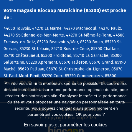
Votre magasin Biocoop Maraichine (85300) est proche
de :
44650 Touvois, 44270 La Marne, 44270 Machecoul, 44270 Paulx,
44270 St-Etienne-de-Mer-Morte, 44270 St-Même-le-Tenu, 44580
Fresnay-en-Retz, 85230 Beauvoir s/Mer, 85230 Bouin, 85230 St-
Gervais, 85230 St-Urbain, 85710 Bois-de-Céné, 85300 Challans,
85710 Châteauneuf, 85300 Froidfond, 85710 La Garnache, 85300
Sallertaine, 85220 Apremont, 85670 Falleron, 85670 Grand, 85190
Maché, 85670 Palluau, 85670 St-Christophe-du-Ligneron, 85670
St-Paul-Mont-Penit, 85220 Coëx, 85220 Commequiers, 85800
Givrand, 85800 Le Fenouiller, 85270 Notre-Dame-de-Riez, 85800
Afin de vous offrir la meilleure expérience possible, Biocoop utilise
St-Gilles-Croix-de-Vie
des cookies : pour assurer une performance optimale du site, pour
récolter des statistiques afin d'analyser le trafic et la performance
du site et vous proposer une navigation personnalisée en toute
sécurité. Vous pouvez changer d'avis à tout moment en
Biocoop.fr
Le réseau Biocoop
paramétrant vos cookies. OK pour vous ?
Copyright Biocoop 2026
En savoir plus et paramétrer les cookies