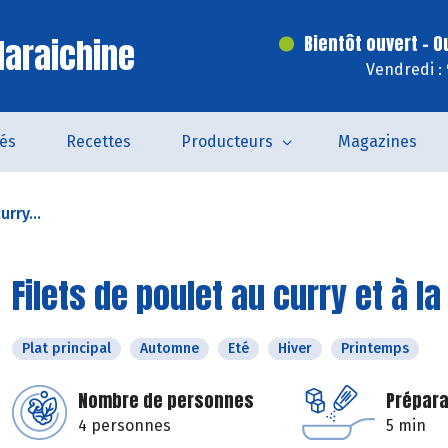
araichine
Bientôt ouvert - O
Vendredi :
tés
Recettes
Producteurs
Magazines
urry...
Filets de poulet au curry et à 
Plat principal
Automne
Eté
Hiver
Printemps
Nombre de personnes
Prépara
4 personnes
5 min