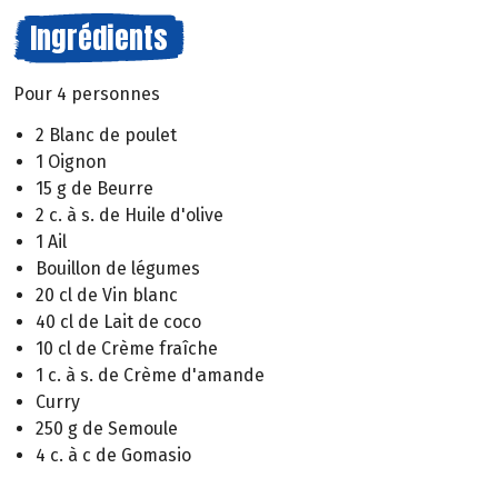
Ingrédients
Pour 4 personnes
2 Blanc de poulet
1 Oignon
15 g de Beurre
2 c. à s. de Huile d'olive
1 Ail
Bouillon de légumes
20 cl de Vin blanc
40 cl de Lait de coco
10 cl de Crème fraîche
1 c. à s. de Crème d'amande
Curry
250 g de Semoule
4 c. à c de Gomasio