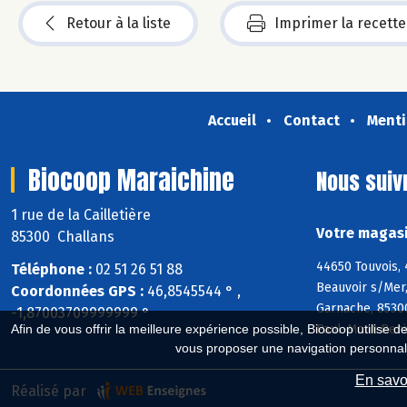
Retour à la liste
Imprimer la recette
Accueil
Contact
Menti
Biocoop Maraichine
Nous suiv
1 rue de la Cailletière
Votre magasi
85300 Challans
44650 Touvois,
Téléphone :
02 51 26 51 88
Beauvoir s/Mer,
Coordonnées GPS :
46,8545544 ° ,
Garnache, 85300
-1,87003709999999 °
Paul-Mont-Peni
Afin de vous offrir la meilleure expérience possible, Biocoop utilise d
vous proposer une navigation personnal
En savoi
Réalisé par