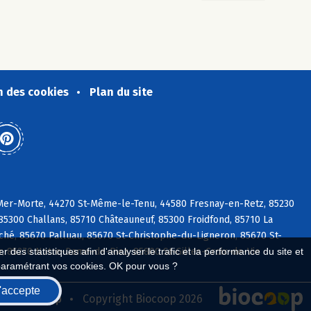
n des cookies
Plan du site
-Mer-Morte, 44270 St-Même-le-Tenu, 44580 Fresnay-en-Retz, 85230
 85300 Challans, 85710 Châteauneuf, 85300 Froidfond, 85710 La
ché, 85670 Palluau, 85670 St-Christophe-du-Ligneron, 85670 St-
r, 85270 Notre-Dame-de-Riez, 85800 St-Gilles-Croix-de-Vie
 des statistiques afin d'analyser le trafic et la performance du site et
paramétrant vos cookies. OK pour vous ?
'accepte
seau Biocoop
Copyright Biocoop 2026