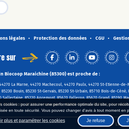
ons légales
Protection des données
CGU
Gestio
re sur
n Biocoop Maraichine (85300) est proche de :
 44270 La Marne, 44270 Machecoul, 44270 Paulx, 44270 St-Etienne-de
 85230 Bouin, 85230 St-Gervais, 85230 St-Urbain, 85710 Bois-de-Céné,
 Sallertaine, 85220 Apremont, 85670 Falleron, 85670 Grand, 85190 Ma
t, 85220 Coëx, 85220 Commequiers, 85800 Givrand, 85800 Le Fenouille
es cookies : pour assurer une performance optimale du site, pour récolter
isée en toute sécurité. Vous pouvez changer d'avis à tout moment en 
r plus et paramétrer les cookies
Je refuse
J
Biocoop.fr
Le ré