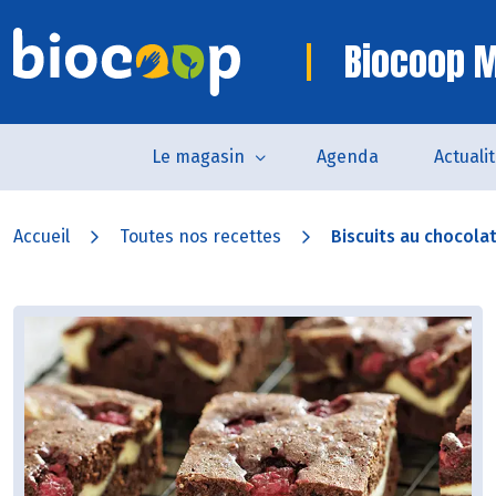
Biocoop M
Le magasin
Agenda
Actuali
Accueil
Toutes nos recettes
Biscuits au chocolat 