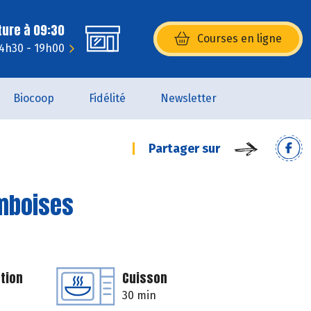
ture à 09:30
Courses en ligne
(s’ouvre dans une nouvelle fenêtr
14h30 - 19h00
Biocoop
Fidélité
Newsletter
Partager sur
amboises
tion
Cuisson
30 min