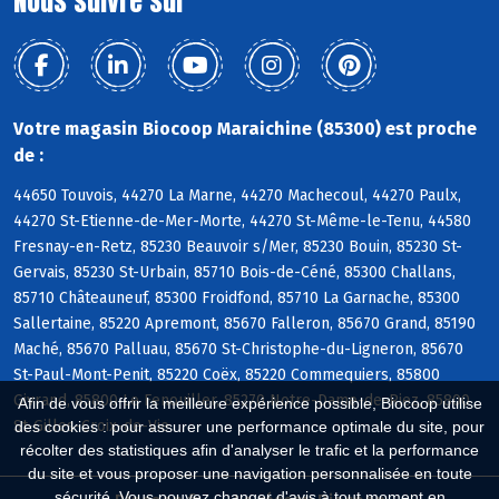
Nous suivre sur
Votre magasin Biocoop Maraichine (85300) est proche
de :
44650 Touvois, 44270 La Marne, 44270 Machecoul, 44270 Paulx,
44270 St-Etienne-de-Mer-Morte, 44270 St-Même-le-Tenu, 44580
Fresnay-en-Retz, 85230 Beauvoir s/Mer, 85230 Bouin, 85230 St-
Gervais, 85230 St-Urbain, 85710 Bois-de-Céné, 85300 Challans,
85710 Châteauneuf, 85300 Froidfond, 85710 La Garnache, 85300
Sallertaine, 85220 Apremont, 85670 Falleron, 85670 Grand, 85190
Maché, 85670 Palluau, 85670 St-Christophe-du-Ligneron, 85670
St-Paul-Mont-Penit, 85220 Coëx, 85220 Commequiers, 85800
Givrand, 85800 Le Fenouiller, 85270 Notre-Dame-de-Riez, 85800
Afin de vous offrir la meilleure expérience possible, Biocoop utilise
St-Gilles-Croix-de-Vie
des cookies : pour assurer une performance optimale du site, pour
récolter des statistiques afin d'analyser le trafic et la performance
du site et vous proposer une navigation personnalisée en toute
sécurité. Vous pouvez changer d'avis à tout moment en