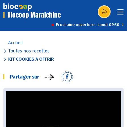
Biocoop Maraichine
(s’ouvre dans u
Prochaine ouverture : Lundi 09:30
Accueil
Toutes nos recettes
KIT COOKIES A OFFRIR
Partager sur