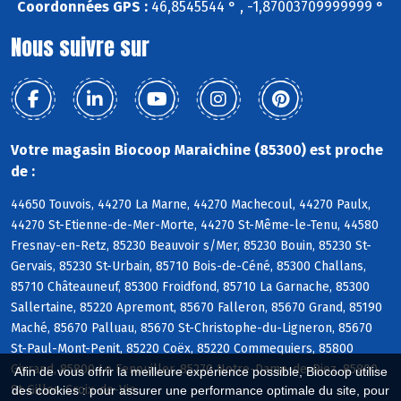
Coordonnées GPS :
46,8545544 ° , -1,87003709999999 °
Nous suivre sur
Votre magasin Biocoop Maraichine (85300) est proche
de :
44650 Touvois, 44270 La Marne, 44270 Machecoul, 44270 Paulx,
44270 St-Etienne-de-Mer-Morte, 44270 St-Même-le-Tenu, 44580
Fresnay-en-Retz, 85230 Beauvoir s/Mer, 85230 Bouin, 85230 St-
Gervais, 85230 St-Urbain, 85710 Bois-de-Céné, 85300 Challans,
85710 Châteauneuf, 85300 Froidfond, 85710 La Garnache, 85300
Sallertaine, 85220 Apremont, 85670 Falleron, 85670 Grand, 85190
Maché, 85670 Palluau, 85670 St-Christophe-du-Ligneron, 85670
St-Paul-Mont-Penit, 85220 Coëx, 85220 Commequiers, 85800
Givrand, 85800 Le Fenouiller, 85270 Notre-Dame-de-Riez, 85800
Afin de vous offrir la meilleure expérience possible, Biocoop utilise
St-Gilles-Croix-de-Vie
des cookies : pour assurer une performance optimale du site, pour