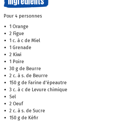
Ingrédients
Pour 4 personnes
1 Orange
2 Figue
1 c. à c de Miel
1 Grenade
2 Kiwi
1 Poire
30 g de Beurre
2 c. à s. de Beurre
150 g de Farine d'épeautre
3 c. à c de Levure chimique
Sel
2 Oeuf
2 c. à s. de Sucre
150 g de Kéfir