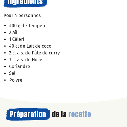
Ingrédients
Pour 4 personnes
400 g de Tempeh
2 Ail
1 Céleri
40 cl de Lait de coco
2 c. à s. de Pâte de curry
3 c. à s. de Huile
Coriandre
Sel
Poivre
Préparation
de la
recette